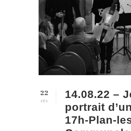
22
14.08.22 – J
FÉV
portrait d’u
17h-Plan-le