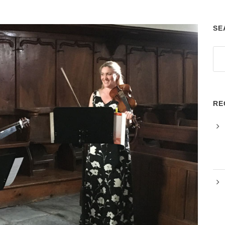
SE
RE