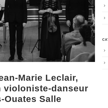
CA
ean-Marie Leclair,
n violoniste-danseur
s-Ouates Salle