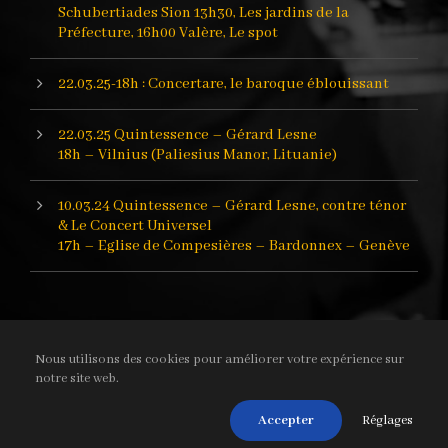
Schubertiades Sion 13h30, Les jardins de la
Préfecture, 16h00 Valère, Le spot
22.03.25-18h : Concertare, le baroque éblouissant
22.03.25 Quintessence – Gérard Lesne
18h – Vilnius (Paliesius Manor, Lituanie)
10.03.24 Quintessence – Gérard Lesne, contre ténor
& Le Concert Universel
17h – Eglise de Compesières – Bardonnex – Genève
Nous utilisons des cookies pour améliorer votre expérience sur
notre site web.
Le Concert Universel © 2019 -
contact(at)leconcertuniversel.com
-
Nous respectons la
loi sur la protection des données
.
Réglages
Accepter
webdesign:
ETCHE