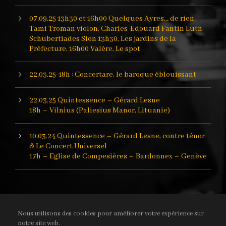
07.09.25 13h30 et 16h00 Quelques Ayres… de rien.
Tami Troman violon, Charles-Edouard Fantin Luth,
Schubertiades Sion 13h30, Les jardins de la
Préfecture, 16h00 Valère, Le spot
22.03.25-18h : Concertare, le baroque éblouissant
22.03.25 Quintessence – Gérard Lesne
18h – Vilnius (Paliesius Manor, Lituanie)
10.03.24 Quintessence – Gérard Lesne, contre ténor
& Le Concert Universel
17h – Eglise de Compesières – Bardonnex – Genève
Nous utilisons des cookies pour améliorer votre expérience sur
notre site web.