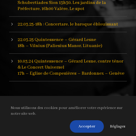
Schubertiades Sion 13h30, Les jardins de la
Préfecture, 16h00 Valère, Le spot
22.03.25-18h : Concertare, le baroque éblouissant
22.03.25 Quintessence – Gérard Lesne
18h – Vilnius (Paliesius Manor, Lituanie)
10.03.24 Quintessence – Gérard Lesne, contre ténor
& Le Concert Universel
17h – Eglise de Compesières – Bardonnex – Genève
Nous utilisons des cookies pour améliorer votre expérience sur
notre site web.
Le Concert Universel © 2019 -
contact(at)leconcertuniversel.com
-
Nous respectons la
loi sur la protection des données
.
Réglages
Accepter
webdesign:
ETCHE